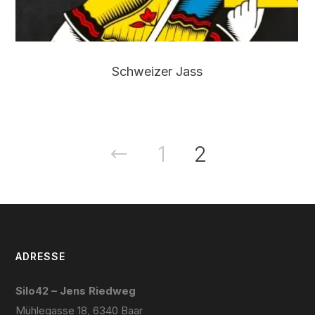
Schweizer Jass
Previous
1
2
ADRESSE
Silo42 – Jens Riedweg
Mühlegasse 18, 6340 Baar